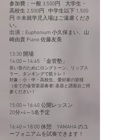
参加費：一般 3,500円 大学生・
高校生 2,500円 中学生以下 1,500
円 ※未就学児入場はご遠慮くださ
い。
出演：Euphonium 小久保まい、山
崎由貴 Piano 佐藤友美
13:30 開場
14:00～14:45 「金管塾」
良い音のためにロングトーン、リップス
ラー、タンギングで筋トレ！
対象：小・中・高校生、愛好家の皆様
（全ての金管楽器奏者) 楽器と譜面台ご持
参ください！
15:00～16:40 公開レッスン
20分×4～5名予定
16:40～18:00 休憩 YAMAHA のユ
ーフォニアムを試奏できます！