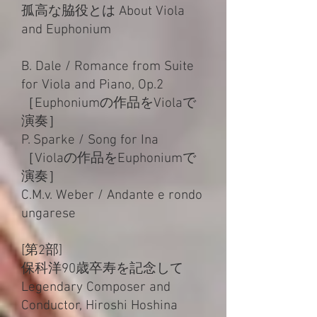
孤高な脇役とは About Viola
and Euphonium
B. Dale / Romance from Suite
for Viola and Piano, Op.2
［Euphoniumの作品をViolaで
演奏］
P. Sparke / Song for Ina
［Violaの作品をEuphoniumで
演奏］
C.M.v. Weber / Andante e rondo
ungarese
[第2部]
保科洋90歳卒寿を記念して
Legendary Composer and
Conductor, Hiroshi Hoshina