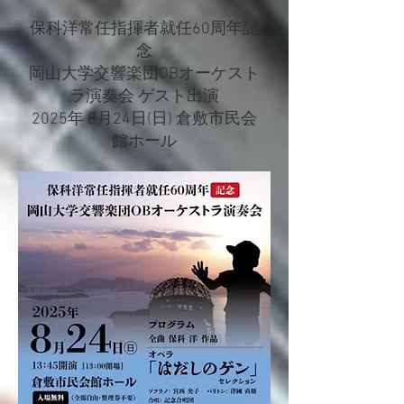
保科洋常任指揮者就任60周年記
念
岡山大学交響楽団OBオーケスト
ラ演奏会 ゲスト出演
2025年 8月24日(日) 倉敷市民会
館ホール