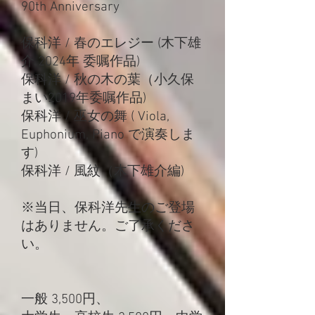
90th Anniversary
保科洋 / 春のエレジー (木下雄
介 2024年 委嘱作品)
保科洋 / 秋の木の葉（小久保
まい2019年委嘱作品)
保科洋 / 巫女の舞 ( Viola,
Euphonium, Piano で演奏しま
す)
保科洋 / 風紋（木下雄介編)
※当日、保科洋先生のご登場
はありません。ご了承くださ
い。
一般 3,500円、