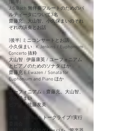
[前半]
J.S.Bach 無伴奏フルートのためのパ
ルティータについて3名
齋藤充、大山智、小久保まいのそれ
ぞれの演奏とお話
[後半] ミニコンサートとお話
小久保まい : K.Jenkins / Euphonium
Concerto 抜粋
大山智 : 伊藤康英 / ユーフォニアム
とピアノのためのソナタ ほか
齋藤充 E.Ewazen / Sonata for
Euphonium and Piano ほか
ユーフォニアム：齋藤充、大山智、
小久保まい
ピアノ：佐藤友美
主催 Jan Bach トークライブ!!実行
委員会
協賛 株式会社グローバル、管楽器