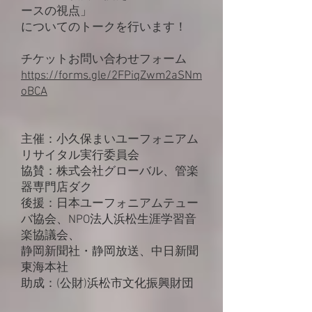
ースの視点」
についてのトークを行います！
チケットお問い合わせフォーム
https://forms.gle/2FPiqZwm2aSNm
oBCA
主催：小久保まいユーフォニアム
リサイタル実行委員会
協賛：株式会社グローバル、管楽
器専門店ダク
後援：日本ユーフォニアムテュー
バ協会、NPO法人浜松生涯学習音
楽協議会、
静岡新聞社・静岡放送、中日新聞
東海本社
助成：(公財)浜松市文化振興財団