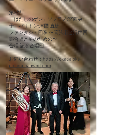
第2部
「はだしのゲン」ソプラノ:宮西央
子 バリトン:津國 直樹
​ファンタジア四季 〜管弦楽と混声四
部合唱と箏のための〜
合唱:記念合唱団
お問い合わせ：
https://okadaioke-
ob.amebaownd.com