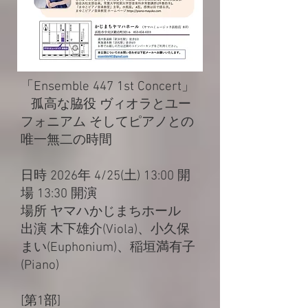
「Ensemble 447 1st Concert」
孤高な脇役 ヴィオラとユー
フォニアム そしてピアノとの
唯一無二の時間
日時 2026年 4/25(土) 13:00 開
場 13:30 開演
場所 ヤマハかじまちホール
出演 木下雄介(Viola)、小久保
まい(Euphonium)、稲垣満有子
(Piano)
[第1部]