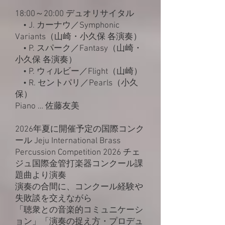
18:00～20:00 デュオリサイタル
• J. カーナウ／Symphonic
Variants（山崎・小久保 各演奏）
• P. スパーク／Fantasy（山崎・
小久保 各演奏）
• P. ウィルビー／Flight（山崎）
• R. セントパリ／Pearls（小久
保）
Piano … 佐藤友美
2026年夏に開催予定の国際コンク
ール Jeju International Brass
Percussion Competition 2026 チェ
ジュ国際金管打楽器コンクール課
題曲より演奏
演奏の合間に、コンクール経験や
失敗談を交えながら
「聴衆との音楽的コミュニケーシ
ョン」「演奏の捉え方・プロデュ