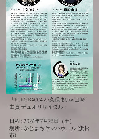
「EUFO BACCA 小久保まい× 山崎
由貴 デュオリサイタル」
日程 : 2026年7月25日（土）
場所 : かじまちヤマハホール (浜松
市)