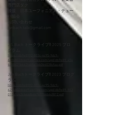
専門店ダク
後援 日本ユーフォニアム・テュー
バ協会
お問い合わせ
janbach.talk@gmail.com
J.S.Bach トークライブ‼︎ 2025 プロ
グラム
https://db9e8992-803c-4c95-9dc9-
6296802dcee9.usrfiles.com/ugd/db9e89_454
4c38d21b642fab5a1bb0b4038cfaa.pdf
Jan Bach
トークライブ‼︎
2023 プログ
ラム
https://db9e8992-803c-4c95-9dc9-
6296802dcee9.usrfiles.com/ugd/db9e89_903
010b9d42c4eadb4b7b77b6b6cf812.pdf