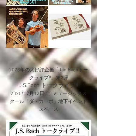
2023年の大好評企画「Jan Bachトー
クライブ‼︎」第2弾
J.S.Bach トークライブ‼︎
2025年7月12日(土) ミュージックス
クール「ダ・カーポ」地下イベント
スペース