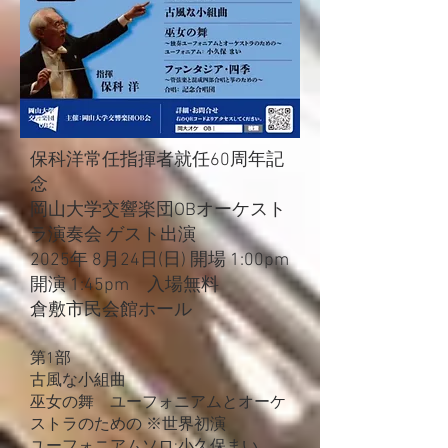
保科洋常任指揮者就任60周年記
念
岡山大学交響楽団OBオーケスト
ラ演奏会 ゲスト出演
2025年 8月24日(日) 開場 1:00pm
開演 1:45pm 入場無料
倉敷市民会館ホール
第1部 ​
古風な小組曲
巫女の舞 ユーフォニアムとオーケ
ストラのための ※世界初演
​ユーフォニアムソロ:小久保まい