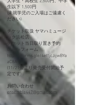
大学生・高校生 2,500円、中学
生以下 1,500円
(未就学児のご入場はご遠慮く
ださい)
チケット取扱 ヤマハミュージ
ック浜松店
チケット当日取り置き予約
Googleフォーム
https://forms.gle/4effjcJijwBYa
aC8A
(11/21金より発売受付開始予
定です)
​お問い合わせ
ensemble447@gmail.com