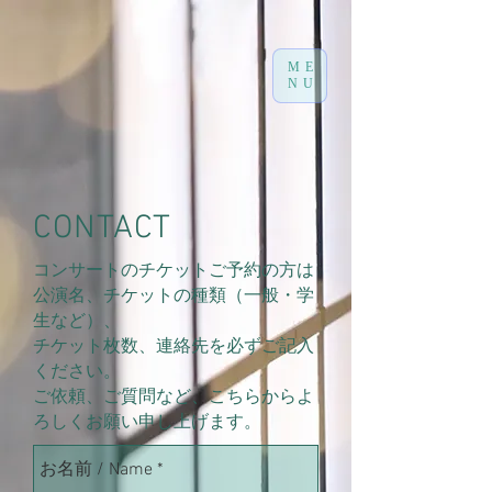
ME
NU
CONTACT
コンサートのチケットご予約の方は
公演名、チケットの種類（一般・学
生など）、
チケット枚数、連絡先を必ずご記入
ください。
​ご依頼、ご質問など、こちらから
よ
ろしくお願い申し上げます。