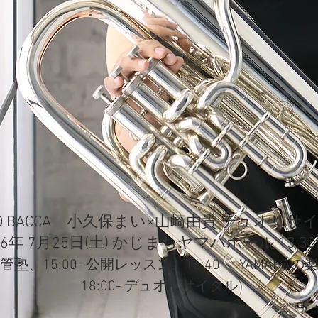
FO BACCA 小久保まい×山崎由貴 デュオリサ
26年 7月25日(土) かじまちヤマハホール 13:30
- 金管塾、15:00- 公開レッスン、16:40- YAMAHA
​18:00- デュオリサイタル