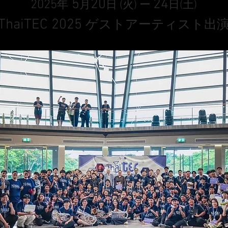
5
20
24
2025
年
月
日 (火) ー
日(土)
ThaiTEC 2025
ゲストアーティスト出