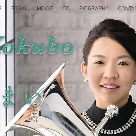
S
ESSAY
MOVIE
CD
BIOGRAPHY
CONTA
Kokubo
保まい