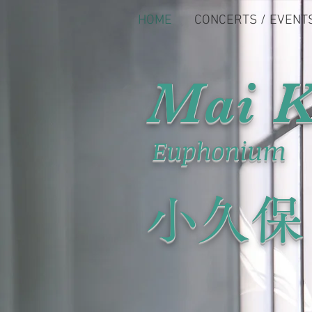
HOME
CONCERTS / EVENT
Mai 
Euphonium
​小久