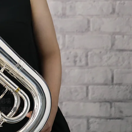
イタル
開場
の楽器試奏会